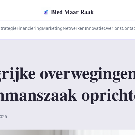
Bied Maar Raak
Strategie
Financiering
Marketing
Netwerken
Innovatie
Over ons
Contac
rijke overwegingen
nmanszaak opricht
2026