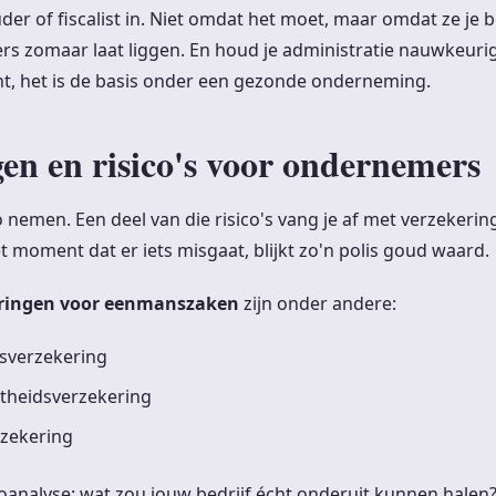
er of fiscalist in. Niet omdat het moet, maar omdat ze je
ers zomaar laat liggen. En houd je administratie nauwkeurig
ht, het is de basis onder een gezonde onderneming.
en en risico's voor ondernemers
co nemen. Een deel van die risico's vang je af met verzekering
t moment dat er iets misgaat, blijkt zo'n polis goud waard.
eringen voor eenmanszaken
zijn onder andere:
dsverzekering
theidsverzekering
rzekering
coanalyse: wat zou jouw bedrijf écht onderuit kunnen halen?