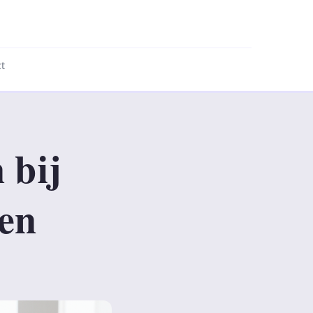
t
 bij
en