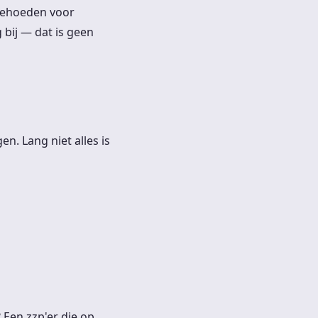
 behoeden voor
 bij — dat is geen
en. Lang niet alles is
 Een zzp'er die op