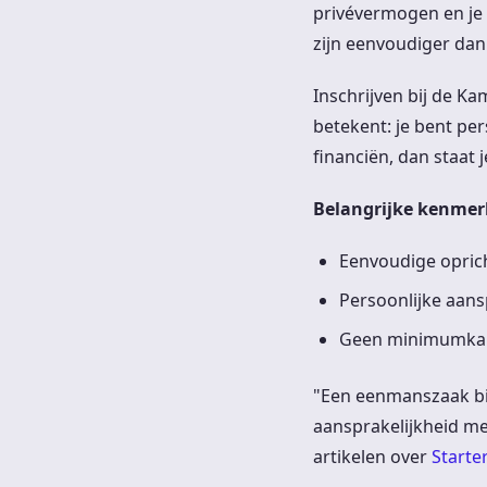
privévermogen en je 
zijn eenvoudiger dan
Inschrijven bij de K
betekent: je bent per
financiën, dan staat j
Belangrijke kenme
Eenvoudige oprich
Persoonlijke aans
Geen minimumkapi
"Een eenmanszaak bie
aansprakelijkheid met
artikelen over
Starte