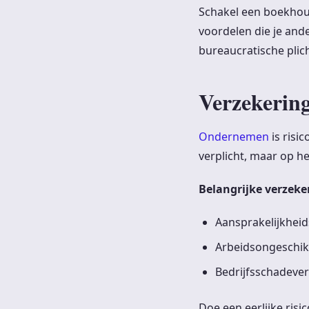
Schakel een boekhoud
voordelen die je and
bureaucratische plic
Verzekering
Ondernemen
is risi
verplicht, maar op he
Belangrijke verzek
Aansprakelijkhei
Arbeidsongeschik
Bedrijfsschadeve
Doe een eerlijke risi