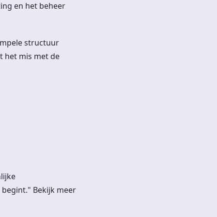
ting en het beheer
impele structuur
at het mis met de
ijke
e begint." Bekijk meer